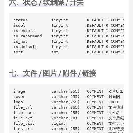
六、状态 / 软删除 / 开关
status          tinyint        DEFAULT 1 COMMENT
isdel           tinyint        DEFAULT 0 COMMENT
is_enable       tinyint        DEFAULT 1 COMMENT 
is_recommend    tinyint        DEFAULT 0 COMMENT 
is_hot          tinyint        DEFAULT 0 COMMENT 
is_default      tinyint        DEFAULT 0 COMMENT 
sort            int            DEFAULT 0 COMMENT
七、文件 / 图片 / 附件 / 链接
image           varchar(255)   COMMENT '图片URL'

cover           varchar(255)   COMMENT '封面图'

logo            varchar(255)   COMMENT 'LOGO'

file_url        varchar(255)   COMMENT '文件地址'

file_name       varchar(255)   COMMENT '文件名'

file_ext        varchar(10)    COMMENT '文件后缀'

file_size       bigint         COMMENT '文件大小（字
link_url        varchar(255)   COMMENT '跳转链接'
