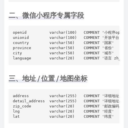
二、微信小程序专属字段
openid          varchar(100)   COMMENT '小程序openid
unionid         varchar(100)   COMMENT '开放平台unio
country         varchar(50)    COMMENT '国家'

province        varchar(50)    COMMENT '省份'

city            varchar(50)    COMMENT '城市'

language        varchar(20)    COMMENT '语言 zh_CN/
三、地址 / 位置 / 地图坐标
address         varchar(255)   COMMENT '详细地址'

detail_address  varchar(255)   COMMENT '详细地址补充'
zip_code        varchar(20)    COMMENT '邮政编码'

lng             varchar(20)    COMMENT '经度'

lat             varchar(20)    COMMENT '纬度'