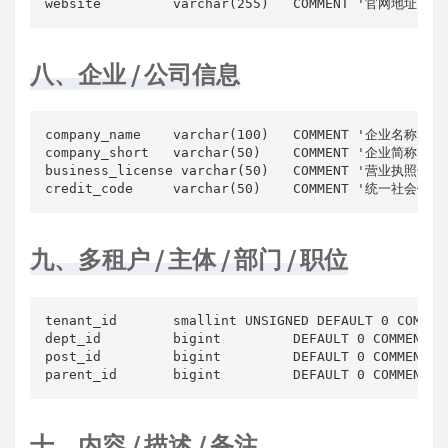
website         varchar(255)   COMMENT '官网地址'
八、企业 / 公司信息
company_name    varchar(100)   COMMENT '企业名称'

company_short   varchar(50)    COMMENT '企业简称'

business_license varchar(50)   COMMENT '营业执照号'

credit_code     varchar(50)    COMMENT '统一社会信
九、多租户 / 主体 / 部门 / 职位
tenant_id       smallint UNSIGNED DEFAULT 0 COMME
dept_id         bigint         DEFAULT 0 COMMENT '
post_id         bigint         DEFAULT 0 COMMENT '
parent_id       bigint         DEFAULT 0 COMMENT 
十、内容 / 描述 / 备注