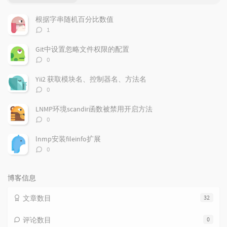
门
新
机
文
评
文
根据字串随机百分比数值
章
论
章
评
1
论
数：
Git中设置忽略文件权限的配置
评
0
论
数：
Yii2 获取模块名、控制器名、方法名
评
0
论
数：
LNMP环境scandir函数被禁用开启方法
评
0
论
数：
lnmp安装fileinfo扩展
评
0
论
数：
博客信息
文章数目
32
评论数目
0