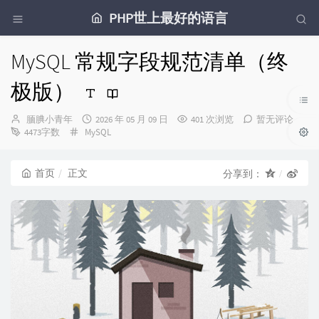
PHP世上最好的语言
MySQL 常规字段规范清单（终
极版）
博
发
腼腆小青年
2026 年 05 月 09 日
401 次浏览
暂无评论
主：
分
布
4473字数
MySQL
类：
时
间：
首页
正文
分享到：