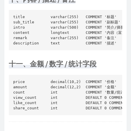
title           varchar(255)   COMMENT '标题'

sub_title       varchar(255)   COMMENT '副标题'

intro           varchar(500)   COMMENT '简介/摘要'

content         longtext       COMMENT '内容（富文本）
remark          varchar(255)   COMMENT '备注'

description     text           COMMENT '描述'
十一、金额 / 数字 / 统计字段
price           decimal(10,2)  COMMENT '价格'

amount          decimal(12,2)  COMMENT '金额'

count           int            COMMENT '数量/统计数'

view_count      int            DEFAULT 0 COMMENT 
like_count      int            DEFAULT 0 COMMENT 
share_count     int            DEFAULT 0 COMMENT