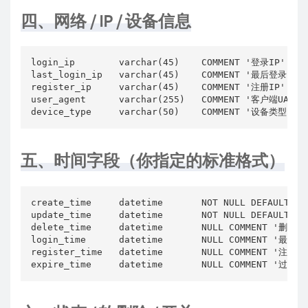
四、网络 / IP / 设备信息
login_ip        varchar(45)    COMMENT '登录IP'

last_login_ip   varchar(45)    COMMENT '最后登录IP'

register_ip     varchar(45)    COMMENT '注册IP'

user_agent      varchar(255)   COMMENT '客户端UA信息'
device_type     varchar(50)    COMMENT '设备类型 ios
五、时间字段（你指定的标准格式）
create_time     datetime       NOT NULL DEFAULT C
update_time     datetime       NOT NULL DEFAULT C
delete_time     datetime       NULL COMMENT '
login_time      datetime       NULL COMMENT '最后
register_time   datetime       NULL COMMENT '注册时
expire_time     datetime       NULL COMMENT '过期