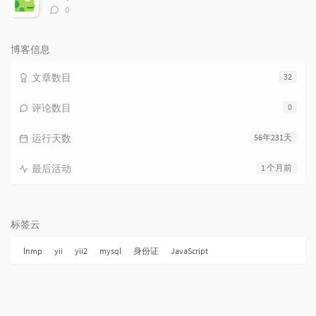
评
0
论
数：
博客信息
文章数目
32
评论数目
0
运行天数
56年231天
最后活动
1 个月前
标签云
lnmp
yii
yii2
mysql
身份证
JavaScript