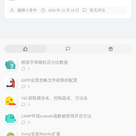
腼腆小青年
2018 年 12 月 18 日
暂无评论
热
最
随
门
新
机
文
评
文
根据字串随机百分比数值
章
论
章
评
1
论
数：
Git中设置忽略文件权限的配置
评
0
论
数：
Yii2 获取模块名、控制器名、方法名
评
0
论
数：
LNMP环境scandir函数被禁用开启方法
评
0
论
数：
lnmp安装fileinfo扩展