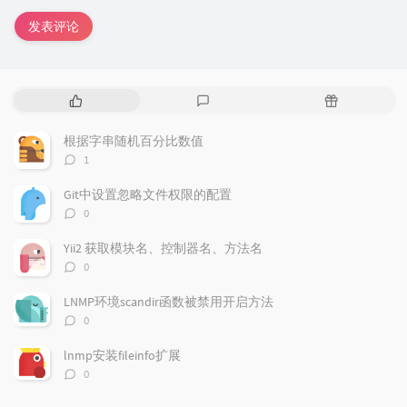
发表评论
热
最
随
门
新
机
文
评
文
根据字串随机百分比数值
章
论
章
评
1
论
数：
Git中设置忽略文件权限的配置
评
0
论
数：
Yii2 获取模块名、控制器名、方法名
评
0
论
数：
LNMP环境scandir函数被禁用开启方法
评
0
论
数：
lnmp安装fileinfo扩展
评
0
论
数：