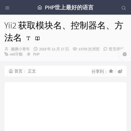
PHP世上最好的语言
Yii2 获取模块名、控制器名、方
法名
博
发
腼腆小青年
2018 年 12 月 17 日
13759 次浏览
暂无评论
主：
分
布
445字数
PHP
类：
时
间：
首页
正文
分享到：