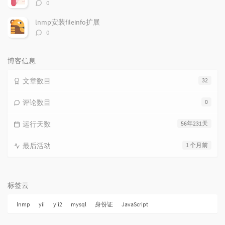
评
0
论
数：
lnmp安装fileinfo扩展
评
0
论
数：
博客信息
文章数目
32
评论数目
0
运行天数
56年231天
最后活动
1 个月前
标签云
lnmp
yii
yii2
mysql
身份证
JavaScript