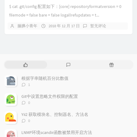
$ cat .git/config 配置如下：[core] repositoryformatversion = 0
filemode = false bare = false logallrefupdates = t...
腼腆小青年
2018 年 12 月 17 日
暂无评论
热
最
随
门
新
机
文
评
文
根据字串随机百分比数值
章
论
章
评
1
论
数：
Git中设置忽略文件权限的配置
评
0
论
数：
Yii2 获取模块名、控制器名、方法名
评
0
论
数：
LNMP环境scandir函数被禁用开启方法