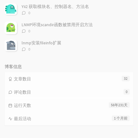
数：
Yii2 获取模块名、控制器名、方法名
评
0
论
数：
LNMP环境scandir函数被禁用开启方法
评
0
论
数：
lnmp安装fileinfo扩展
评
0
论
数：
博客信息
文章数目
32
评论数目
0
运行天数
56年231天
最后活动
1 个月前