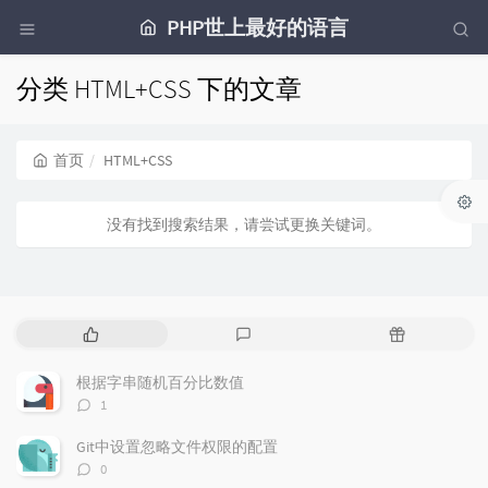
PHP世上最好的语言
分类 HTML+CSS 下的文章
首页
HTML+CSS
没有找到搜索结果，请尝试更换关键词。
热
最
随
门
新
机
文
评
文
根据字串随机百分比数值
章
论
章
评
1
论
数：
Git中设置忽略文件权限的配置
评
0
论