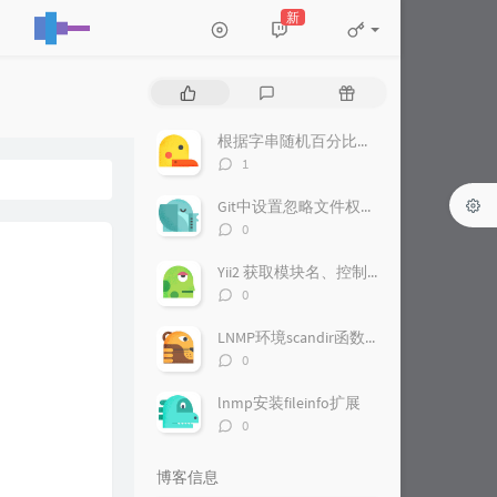
新
热
最
随
门
新
机
文
评
文
根据字串随机百分比数值
章
论
章
评
1
论
数：
Git中设置忽略文件权限的配置
评
0
论
数：
Yii2 获取模块名、控制器名、方法名
评
0
论
数：
LNMP环境scandir函数被禁用开启方法
评
0
论
数：
lnmp安装fileinfo扩展
评
0
论
数：
博客信息