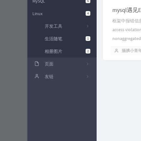
MySQL
6
Linux
4
框架中报错信息如下：[er
开发工具
access violatio
nonaggregated 
生活随笔
1
腼腆小青
相册图片
2
页面
时光机
友链
归档栏
留言板
链接栏
关于我