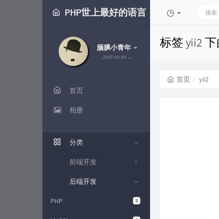
PHP世上最好的语言
标签 yii2
腼腆小青年
Just so so ...
首页
yii2
首页
相册
分类
前端开发
后端开发
PHP
8