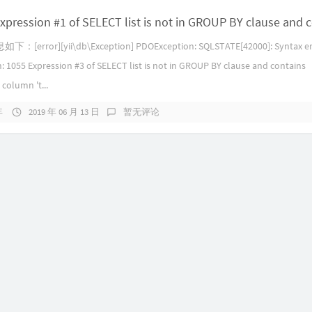
ror][yii\db\Exception] PDOException: SQLSTATE[42000]: Syntax err
n: 1055 Expression #3 of SELECT list is not in GROUP BY clause and contains
column 't...
年
2019 年 06 月 13 日
暂无评论