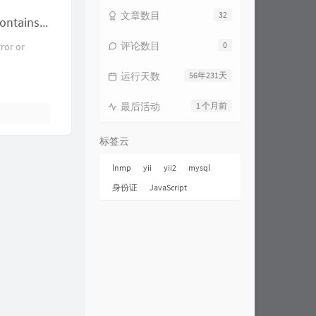
文章数目
32
mysql遇见Expression #1 of SELECT list is not in GROUP BY clause and contains nonaggre的问题解决方法
评论数目
0
or or
运行天数
56年231天
最后活动
1 个月前
标签云
lnmp
yii
yii2
mysql
身份证
JavaScript