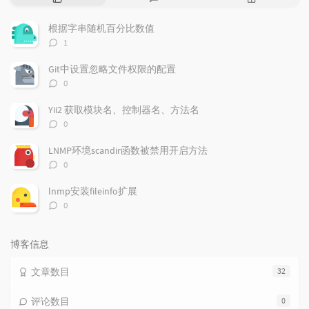
门
新
机
文
评
文
根据字串随机百分比数值
章
论
章
评
1
论
数：
Git中设置忽略文件权限的配置
评
0
论
数：
Yii2 获取模块名、控制器名、方法名
评
0
论
数：
LNMP环境scandir函数被禁用开启方法
评
0
论
数：
lnmp安装fileinfo扩展
评
0
论
数：
博客信息
文章数目
32
评论数目
0