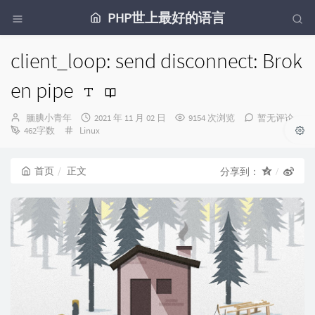
PHP世上最好的语言
client_loop: send disconnect: Brok
en pipe
博
发
腼腆小青年
2021 年 11 月 02 日
9154 次浏览
暂无评论
主：
分
布
462字数
Linux
类：
时
间：
首页
正文
分享到：