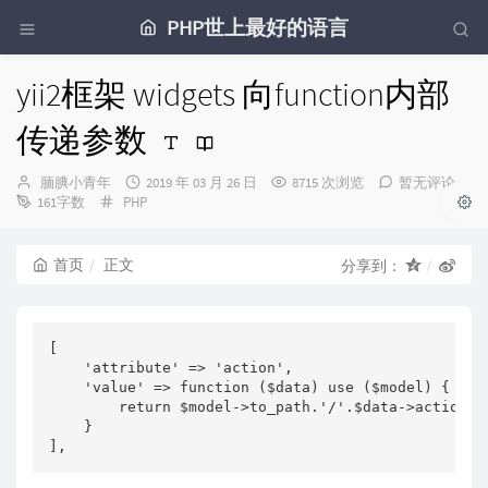
PHP世上最好的语言
yii2框架 widgets 向function内部
传递参数
博
发
腼腆小青年
2019 年 03 月 26 日
8715 次浏览
暂无评论
主：
分
布
161字数
PHP
类：
时
间：
首页
正文
分享到：
[

    'attribute' => 'action',

    'value' => function ($data) use ($model) {

        return $model->to_path.'/'.$data->action;

    }
