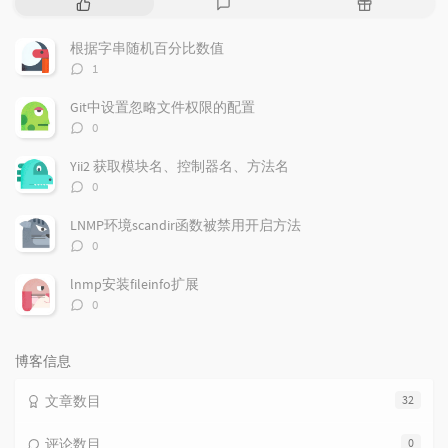
热
最
随
门
新
机
文
评
文
根据字串随机百分比数值
章
论
章
评
1
论
数：
Git中设置忽略文件权限的配置
评
0
论
数：
Yii2 获取模块名、控制器名、方法名
评
0
论
数：
LNMP环境scandir函数被禁用开启方法
评
0
论
数：
lnmp安装fileinfo扩展
评
0
论
数：
博客信息
文章数目
32
评论数目
0