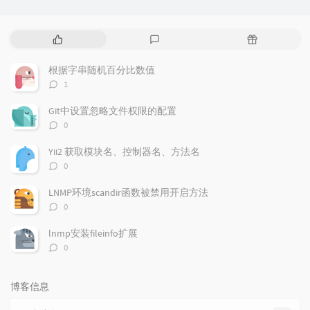
热
最
随
门
新
机
文
评
文
根据字串随机百分比数值
章
论
章
评
1
论
数：
Git中设置忽略文件权限的配置
评
0
论
数：
Yii2 获取模块名、控制器名、方法名
评
0
论
数：
LNMP环境scandir函数被禁用开启方法
评
0
论
数：
lnmp安装fileinfo扩展
评
0
论
数：
博客信息