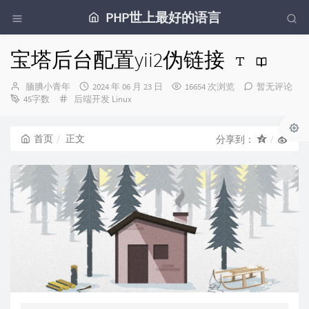
PHP世上最好的语言
宝塔后台配置yii2伪链接
博
发
腼腆小青年
2024 年 06 月 23 日
16654 次浏览
暂无评论
主：
分
布
45字数
后端开发
Linux
类：
时
间：
首页
正文
分享到：