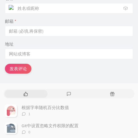
🎲
邮箱
*
地址
发表评论
热
最
随
门
新
机
文
评
文
根据字串随机百分比数值
章
论
章
评
1
论
数：
Git中设置忽略文件权限的配置
评
0
论