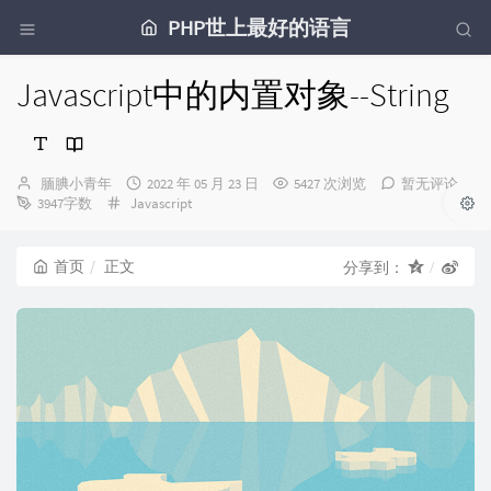
PHP世上最好的语言
Javascript中的内置对象--String
博
发
腼腆小青年
2022 年 05 月 23 日
5427 次浏览
暂无评论
主：
分
布
3947字数
Javascript
类：
时
间：
首页
正文
分享到：