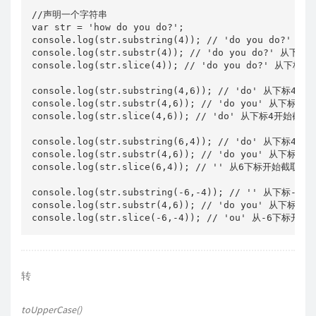
//声明一个字符串

var str = 'how do you do?';

console.log(str.substring(4)); // 'do you do?
console.log(str.substr(4)); // 'do you do?' 
console.log(str.slice(4)); // 'do you do?' 从
console.log(str.substring(4,6)); // 'do' 从
console.log(str.substr(4,6)); // 'do you' 从下标
console.log(str.slice(4,6)); // 'do' 从下标4
console.log(str.substring(6,4)); // 'd
console.log(str.substr(4,6)); // 'do you' 从下标
console.log(str.slice(6,4)); // '' 从6下标开
console.log(str.substring(-6,-4)); // '' 
console.log(str.substr(4,6)); // 'do you' 从下标
转
toUpperCase()