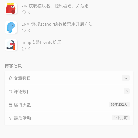
数：
Yii2 获取模块名、控制器名、方法名
评
0
论
数：
LNMP环境scandir函数被禁用开启方法
评
0
论
数：
lnmp安装fileinfo扩展
评
0
论
数：
博客信息
文章数目
32
评论数目
0
运行天数
56年232天
最后活动
1 个月前